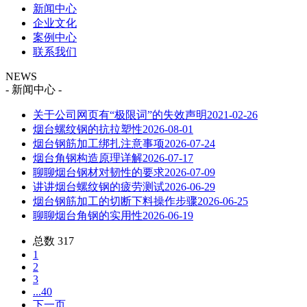
新闻中心
企业文化
案例中心
联系我们
NEWS
- 新闻中心 -
关于公司网页有“极限词”的失效声明
2021-02-26
烟台螺纹钢的抗拉塑性
2026-08-01
烟台钢筋加工绑扎注意事项
2026-07-24
烟台角钢构造原理详解
2026-07-17
聊聊烟台钢材对韧性的要求
2026-07-09
讲讲烟台螺纹钢的疲劳测试
2026-06-29
烟台钢筋加工的切断下料操作步骤
2026-06-25
聊聊烟台角钢的实用性
2026-06-19
总数 317
1
2
3
...40
下一页