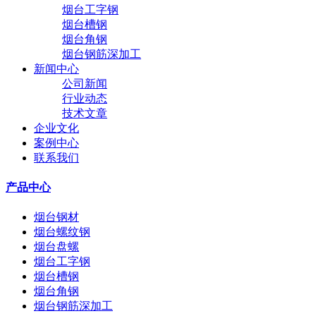
烟台工字钢
烟台槽钢
烟台角钢
烟台钢筋深加工
新闻中心
公司新闻
行业动态
技术文章
企业文化
案例中心
联系我们
产品中心
烟台钢材
烟台螺纹钢
烟台盘螺
烟台工字钢
烟台槽钢
烟台角钢
烟台钢筋深加工