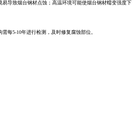
境易导致烟台钢材点蚀；高温环境可能使烟台钢材蠕变强度下
每5-10年进行检测，及时修复腐蚀部位。