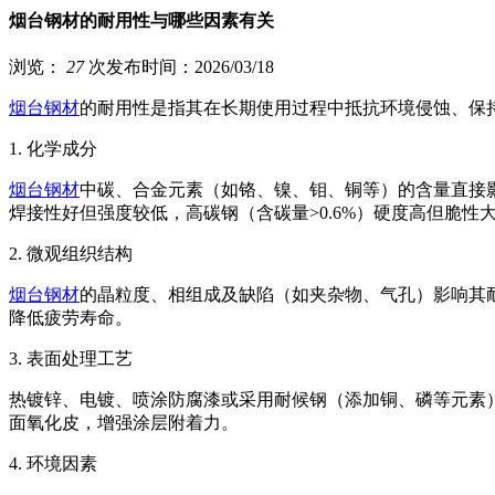
烟台钢材的耐用性与哪些因素有关
浏览：
27
次
发布时间：2026/03/18
烟台钢材
的耐用性是指其在长期使用过程中抵抗环境侵蚀、保
1. 化学成分
烟台钢材
中碳、合金元素（如铬、镍、钼、铜等）的含量直接影
焊接性好但强度较低，高碳钢（含碳量>0.6%）硬度高但脆性
2. 微观组织结构
烟台钢材
的晶粒度、相组成及缺陷（如夹杂物、气孔）影响其
降低疲劳寿命。
3. 表面处理工艺
热镀锌、电镀、喷涂防腐漆或采用耐候钢（添加铜、磷等元素）
面氧化皮，增强涂层附着力。
4. 环境因素